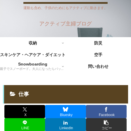
運動も含め、子供のためにもアクティブに動きます。
アクティブ主婦ブログ
収納
防災
スキンケア・ヘアケア・ダイエット
空手
Snowboarding
問い合わせ
親子でスノーボード。大人になったらバックカントリーに挑戦だー！
仕事
X
Bluesky
Facebook
LINE
LinkedIn
コピー