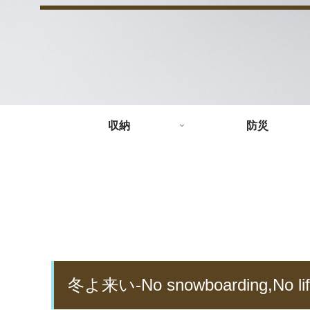
収納
防災
冬よ来い-No snowboarding,No lif