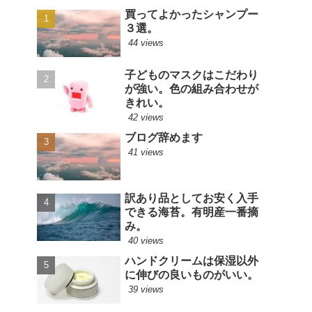
買ってよかったシャンプー
３選。
44 views
子どものマスクはこだわり
が強い。色の組み合わせが
きれい。
42 views
ブログ辞めます
41 views
訳あり品としてお安く入手
できる海苔。有明産一番摘
み。
40 views
ハンドクリームは保湿以外
に伸びの良いものがいい。
39 views