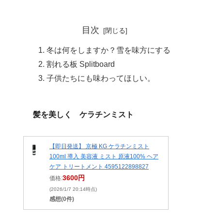
目次
冬は何をしますか？雪を味方にする
割れる板 Splitboard
子供たちにも味わってほしい。
髪を美しく ケラチンミスト
【即日発送】 京極 KG ケラチンミスト
100ml 導入 美容液 ミスト 原液100% ヘア
ケア トリートメント 4595122898827
3600円
価格:
(2026/1/7 20:14時点)
感想(0件)