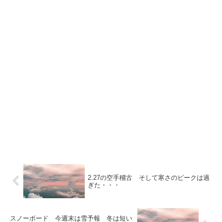
2.27の空手稽古 そして寒さのピークは過
ぎた・・・
スノーボード 今週末は雪予報 冬は短い