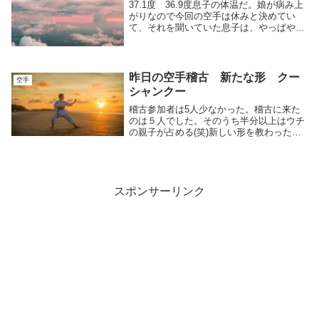
37.1度 36.9度息子の体温だ。娘が病み上
がりなので今回の空手は休みと決めてい
て、それを聞いていた息子は、やっぱやる
気をなくし、「自分も休む」態勢。夫が余
計なことをする。熱測るなよ・・・。しか
もコタツの中じゃねーか。。鬼母ちゃんは
言った...
昨日の空手稽古 新たな形 クー
空手
シャンクー
稽古参加者は5人少なかった。稽古に来た
のは５人でした。そのうち半分以上はウチ
の親子が占める(笑)新しい形を教わった私
は新しい形を教わりました。クーシャンク
ーという。「お母さん、クーシャンクー教
えてもらうよ！」と娘に言ったら、自分も
やりたい！...
スポンサーリンク