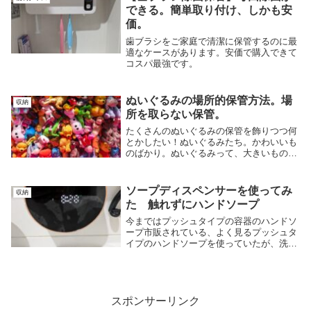
は面倒だし。...
できる。簡単取り付け、しかも安
価。
歯ブラシをご家庭で清潔に保管するのに最
適なケースがあります。安価で購入できて
コスパ最強です。
ぬいぐるみの場所的保管方法。場
収納
所を取らない保管。
たくさんのぬいぐるみの保管を飾りつつ何
とかしたい！ぬいぐるみたち。かわいいも
のばかり。ぬいぐるみって、大きいものか
ら小さいものまでありますが大きいものは
本当に大きい。特にクレーンゲームなんか
で取ったぬいぐるみ！何かの上に飾ると結
ソープディスペンサーを使ってみ
収納
構場所を取る...
た 触れずにハンドソープ
今まではプッシュタイプの容器のハンドソ
ープ市販されている、よく見るプッシュタ
イプのハンドソープを使っていたが、洗面
所の掃除がまたソープボトルを退けて掃除
をしなければならない。で、ストレス。。
一つモノを置くとなぜか次々に他のものま
で置いてしま...
スポンサーリンク