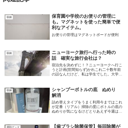
保育園や学校のお便りの管理に
収納
も。マグネットを使った簡単で便
利なアイテム。
お便りの管理はマグネットボードが便利
ニューヨーク旅行へ行った時の
収納
話 確実な旅行会社は？
宿泊先を決めずに！？ニューヨークへ行こ
うと計画(世間知らず)かれこれ二十数年前
の話なんだけど、私は学生でした。大学4
年の3月、私は一人でニューヨークへ行っ
た。実はその前の年の9.11は、同時多発テ
ロがあった。なので翌年の飛行機代が安
シャンプーボトルの底 ぬめり
収納
く、往復...
解消
詰め替えタイプをうまく利用今まではこれ
が定番（リアル）掃除の度にボトルの底の
ぬめりが気になるけどとりあえず今週はい
いやってそれから2週くらい延びてヌルヌ
ルを実感する始末これ、結構な悩みですよ
ね。。いちいちボトルの底チェックするの
【歯ブラシ除菌保管】毎回除菌が
便利グッズ