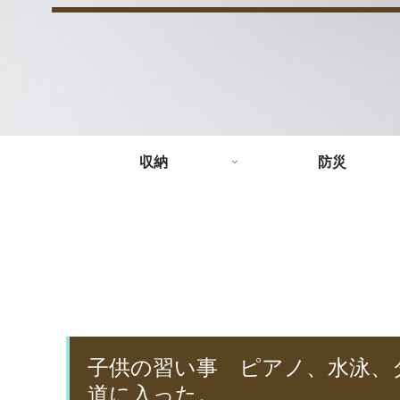
収納
防災
子供の習い事 ピアノ、水泳、
道に入った。