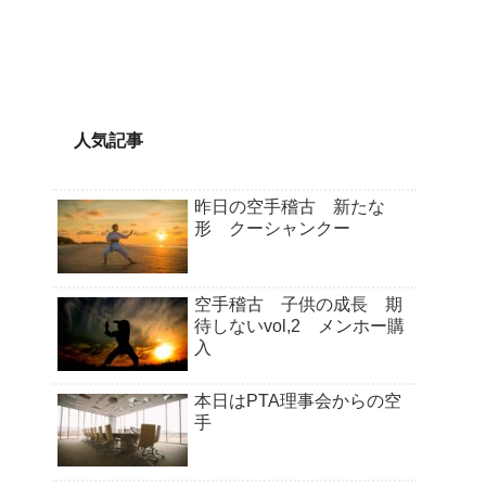
人気記事
昨日の空手稽古 新たな
形 クーシャンクー
空手稽古 子供の成長 期
待しないvol,2 メンホー購
入
本日はPTA理事会からの空
手