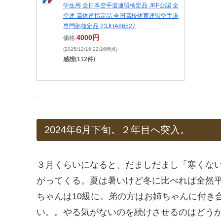
学生用 全日本空手道連盟検定品 JKF公認 全
空連 高体連指定品 全国高校体育連盟空手道
専門部指定品 23JHA86527
4000円
価格:
(2025/12/16 22:26時点)
感想(112件)
2024年6月下旬。２年目へ突入。
３月くらいになると、だましだまし「寒くな
がってくる。夏は暑いけど冬に比べれば全然
ちゃんは10級に。弟の方はお姉ちゃんに付き
い。。やる気がないのを続けさせるのはどう