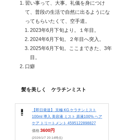
習い事って、大事。礼儀を身につけ
て、普段の生活で自然に出るようにな
ってもらいたくて、空手道。
2023年6月下旬より。１年目。
2024年6月下旬。２年目へ突入。
2025年6月下旬。ここまできた、3年
目。
口癖
髪を美しく ケラチンミスト
【即日発送】 京極 KG ケラチンミスト
100ml 導入 美容液 ミスト 原液100% ヘア
ケア トリートメント 4595122898827
3600円
価格:
(2026/1/7 20:14時点)