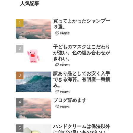
人気記事
買ってよかったシャンプー
３選。
46 views
子どものマスクはこだわり
が強い。色の組み合わせが
きれい。
42 views
訳あり品としてお安く入手
できる海苔。有明産一番摘
み。
42 views
ブログ辞めます
42 views
ハンドクリームは保湿以外
に伸びの良いものがいい。