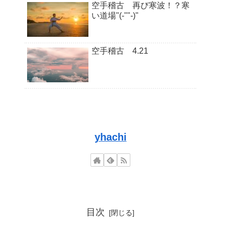
空手稽古 再び寒波！？寒
い道場"(-""-)"
空手稽古 4.21
yhachi
目次