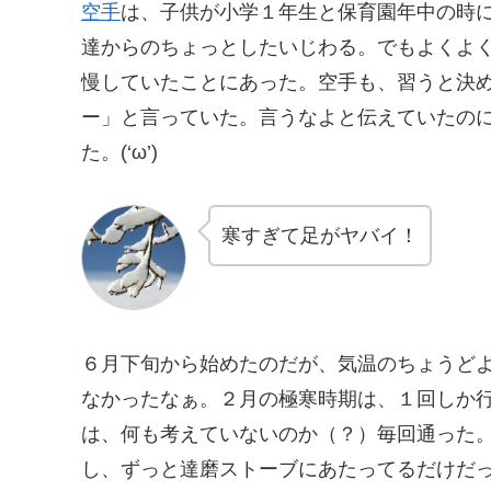
空手
は、子供が小学１年生と保育園年中の時
達からのちょっとしたいじわる。でもよくよ
慢していたことにあった。空手も、習うと決
ー」と言っていた。言うなよと伝えていたの
た。(‘ω’)
寒すぎて足がヤバイ！
６月下旬から始めたのだが、気温のちょうど
なかったなぁ。２月の極寒時期は、１回しか
は、何も考えていないのか（？）毎回通った
し、ずっと達磨ストーブにあたってるだけだ