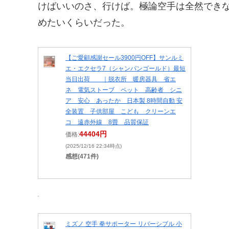
けばいいのさ、行けば。極論空手は全然でき
めたいくらいだった。
【ご愛顧感謝セール3900円OFF】サンルミ
エ・エクセラ7（シャンパンゴールド）最短
当日出荷 ｜脱衣所 暖房器具 省エ
ネ 電気ストーブ ペット 高齢者 シニ
ア 安心 あったか 日本製 8時間自動 安
全装置 子供部屋 こども クリーンエ
コ 遠赤外線 8畳 品質保証
44404円
価格:
(2025/12/16 22:34時点)
感想(471件)
ミズノ 空手 拳サポーター リバーシブル 小